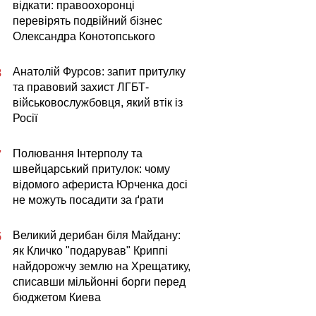
відкати: правоохоронці
перевірять подвійний бізнес
Олександра Конотопського
Анатолій Фурсов: запит притулку
8
та правовий захист ЛГБТ-
військовослужбовця, який втік із
Росії
Полювання Інтерполу та
7
швейцарський притулок: чому
відомого афериста Юрченка досі
не можуть посадити за ґрати
Великий дерибан біля Майдану:
5
як Кличко "подарував" Криппі
найдорожчу землю на Хрещатику,
списавши мільйонні борги перед
бюджетом Киева