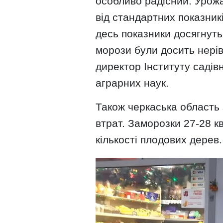
особливо радісний. Урожа
від стандартних показник
десь показники досягнуть
морози були досить нерів
директор Інституту садів
аграрних наук.
Також черкаська область 
втрат. Заморозки 27-28 кв
кількості плодових дерев.