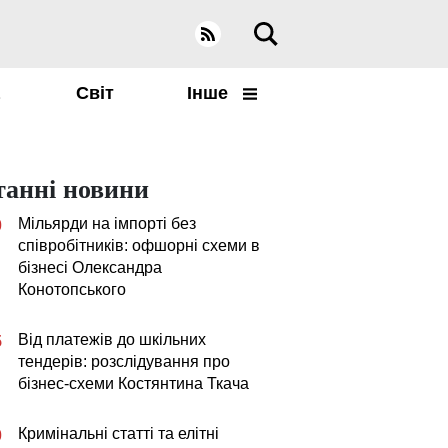
а
Світ
Інше
танні новини
Мільярди на імпорті без
0
співробітників: офшорні схеми в
бізнесі Олександра
Конотопського
Від платежів до шкільних
5
тендерів: розслідування про
бізнес-схеми Костянтина Ткача
Кримінальні статті та елітні
0