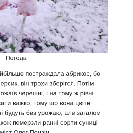
Погода
айбільше постраждала абрикос, бо
персик, він трохи зберігся. Потім
жаїв черешні, і на тому ж рівні
зати важко, тому що вона цвіте
уні будуть без урожаю, але загалом
Також померзли ранні сорти суниці
міст Олег Пензін.