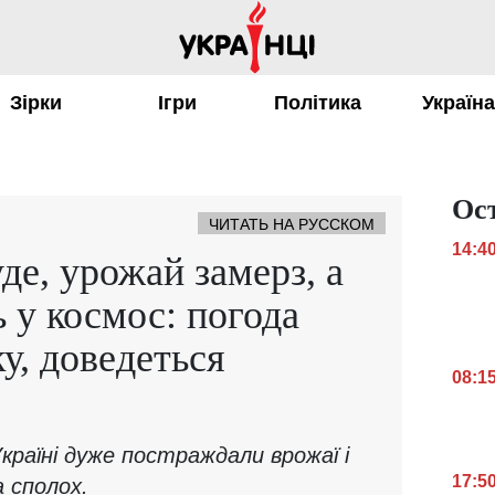
Зірки
Ігри
Політика
Україн
Ос
ЧИТАТЬ НА РУССКОМ
14:4
де, урожай замерз, а
ь у космос: погода
у, доведеться
08:1
країні дуже постраждали врожаї і
17:5
 сполох.