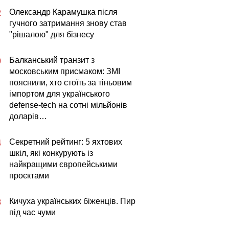
Олександр Карамушка після
2
гучного затримання знову став
"рішалою" для бізнесу
Балканський транзит з
0
московським присмаком: ЗМІ
пояснили, хто стоїть за тіньовим
імпортом для українського
defense-tech на сотні мільйонів
доларів…
Секретний рейтинг: 5 яхтових
4
шкіл, які конкурують із
найкращими європейськими
проєктами
Кичуха українських біженців. Пир
3
під час чуми