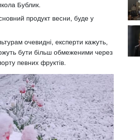
икола Бублик.
сновний продукт весни, буде у
ьтурам очевидні, експерти кажуть,
можуть бути більш обмеженими через
порту певних фруктів.