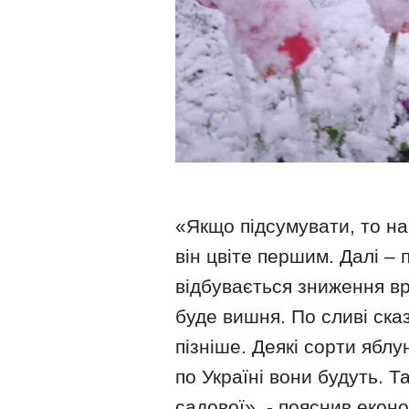
«Якщо підсумувати, то н
він цвіте першим. Далі – 
відбувається зниження вро
буде вишня. По сливі ска
пізніше. Деякі сорти ябл
по Україні вони будуть. 
садової», - пояснив еконо