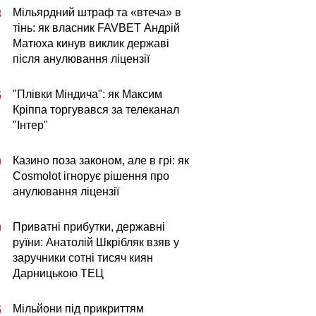
Мільярдний штраф та «втеча» в
3
тінь: як власник FAVBET Андрій
Матюха кинув виклик державі
після анулювання ліцензії
"Плівки Міндича": як Максим
5
Кріппа торгувався за телеканал
"Інтер"
Казино поза законом, але в грі: як
0
Cosmolot ігнорує рішення про
анулювання ліцензії
Приватні прибутки, державні
0
руїни: Анатолій Шкрібляк взяв у
заручники сотні тисяч киян
Дарницькою ТЕЦ
Мільйони під прикриттям
5