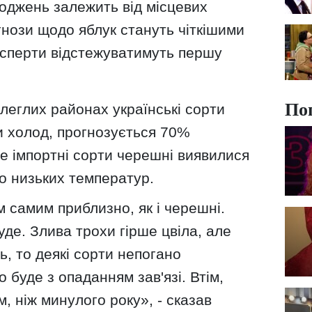
коджень залежить від місцевих
нози щодо яблук стануть чіткішими
експерти відстежуватимуть першу
По
илеглих районах українські сорти
 холод, прогнозується 70%
е імпортні сорти черешні виявилися
о низьких температур.
 самим приблизно, як і черешні.
уде. Злива трохи гірше цвіла, але
, то деякі сорти непогано
 буде з опаданням зав'язі. Втім,
, ніж минулого року», - сказав