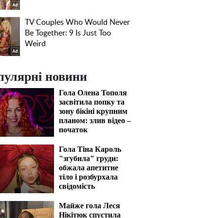
пулярні новини
Гола Олена Тополя
засвітила попку та
зону бікіні крупним
планом: злив відео –
початок
Гола Тіна Кароль
"згубила" груди:
обжала апетитне
тіло і розбурхала
свідомість
Майже гола Леся
Нікітюк спустила