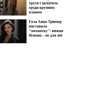
труси і засвітила
груди крупним
планом
Гола Анна Трінчер
виставила
"мохнатку": нижня
білизна – не для неї