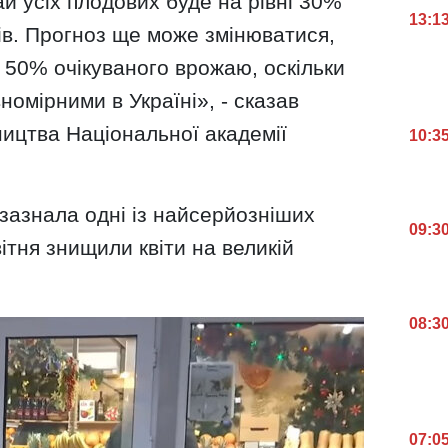
й усіх плодових буде на рівні 30%
13:1
ів. Прогноз ще може змінюватися,
 50% очікуваного врожаю, оскільки
номірними в Україні», - сказав
ництва Національної академії
10:3
зазнала одні із найсерйозніших
09:3
ітня знищили квіти на великій
08:3
07:0