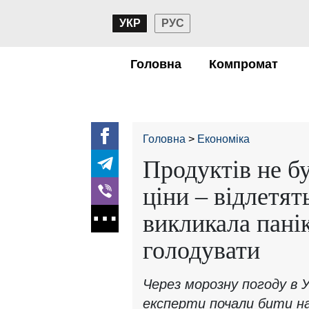
УКР
РУС
Головна
Компромат
Головна
Економіка
Продуктів не бу
ціни – відлетят
викликала панік
голодувати
Через морозну погоду в У
експерти почали бити на