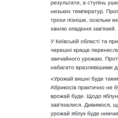
результати, а ступінь уш
низьких температур. Прог
трохи пізніше, оскільки 
хвилю опадіння зав'язей.
У Київській області та пр
черешні краще перенесли
звичайного урожаю. Прот
набагато вразливішими д
«Урожай вишні буде таким
Абрикосів практично не б
врожай буде. Щодо яблунь
зав'язалися. Дивимося, що
урожай яблук буде нижчим