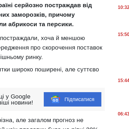
раїні серйозно постраждав від
10:3
них заморозків, причому
ли абрикоси та персики.
15:5
 постраждали, хоча й меншою
ередження про скорочення поставок
рішньому ринку.
итки широко поширені, але суттєво
15:4
ці у Google
Підписатися
іші новини!
06:4
різна, але загалом прогноз не