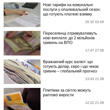
Нові тарифи на комунальні
послуги у опалювальний сезон:
що готують платежі взимку
20:32 03.09
Переселенці отримуватимуть
нові виплати: до 2 мільйонів
гривень на ВПО
17:47 27.08
Вражаючий курс валют: що
готують долар, євро і що чекає
гривню – глобальний прогноз
13:43 21.08
Плетіжки за світло можуть
раптово вирости
12:22 21.08