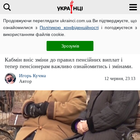
Продовжуючи переглядати ukrainci.com.ua Ви підтверджуєте, що
ознайомилися з
Політикою конфіденційності
і погоджуєтеся з
Головна
Економіка
ЧИТАТЬ НА РУССКОМ
використанням файлів cookie.
Пенсії по-новому: раптові зміни для
Зрозумів
пенсіонерів
Кабмін вніс зміни до правил пенсійних виплат і
тепер пенсіонерам важливо ознайомитись і змінами.
Игорь Кучма
12 червня, 23:13
Автор