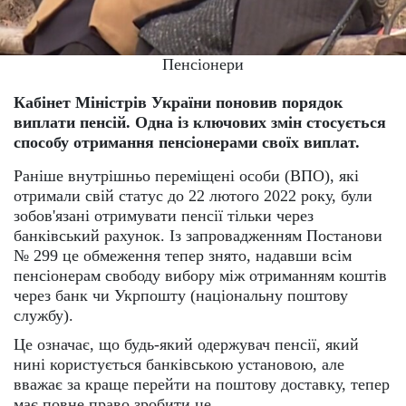
Пенсіонери
Кабінет Міністрів України поновив порядок
виплати пенсій. Одна із ключових змін стосується
способу отримання пенсіонерами своїх виплат.
Раніше внутрішньо переміщені особи (ВПО), які
отримали свій статус до 22 лютого 2022 року, були
зобов'язані отримувати пенсії тільки через
банківський рахунок. Із запровадженням Постанови
№ 299 це обмеження тепер знято, надавши всім
пенсіонерам свободу вибору між отриманням коштів
через банк чи Укрпошту (національну поштову
службу).
Це означає, що будь-який одержувач пенсії, який
нині користується банківською установою, але
вважає за краще перейти на поштову доставку, тепер
має повне право зробити це.