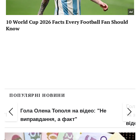
ПОПУЛЯРНІ НОВИНИ
Гола Олена Тополя засвітила попку
Май
"Не
та зону бікіні крупним планом: злив
тру
відео – початок
пл