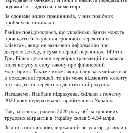
передавайте банками! А поки є намиста передавайте
водіями! », - йдеться в коментарі.
За словами інших працівників, у них подібних
проблем не виникало.
Раніше повідомлялося, що українські банки можуть
проводити блокування грошових переказів їх
клієнтам, якщо не зазначено інформацію про
джерело доходу, а сума операції перевищує 149 тис.
Грн. Більш детальна перевірка транзакцій почалася
після вступу в силу закону про фінансовий
моніторинг. Таким чином, якщо банк засумнівається
в походженні грошей, то він може відмовити клієнту
в їх видачі та переказ на депозитний рахунок.
Нагадаємо, Нацбанк підрахував, скільки з початку
2020 року перерахували заробітчани в Україну.
Так, за січень-травень 2020 року об`єм грошових
трудових мігрантів в Україну склав $ 4,54 млрд.
Згідно з постановою, державний регулятор дозволив