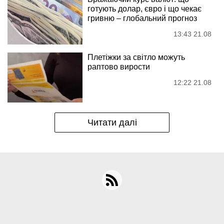
готують долар, євро і що чекає
гривню – глобальний прогноз
13:43 21.08
Плетіжки за світло можуть
раптово вирости
12:22 21.08
Читати далі