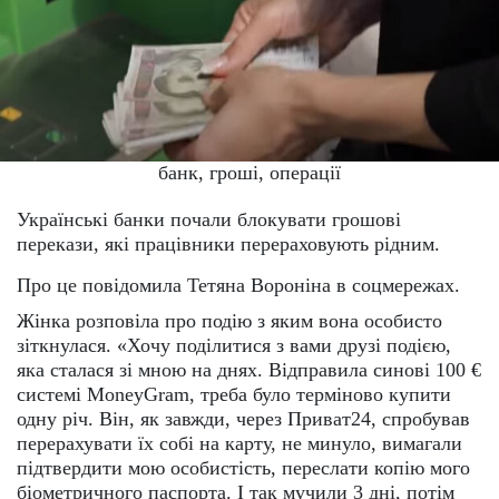
банк, гроші, операції
Українські банки почали блокувати грошові
перекази, які працівники перераховують рідним.
Про це повідомила Тетяна Вороніна в соцмережах.
Жінка розповіла про подію з яким вона особисто
зіткнулася. «Хочу поділитися з вами друзі подією,
яка сталася зі мною на днях. Відправила синові 100 €
системі MoneyGram, треба було терміново купити
одну річ. Він, як завжди, через Приват24, спробував
перерахувати їх собі на карту, не минуло, вимагали
підтвердити мою особистість, переслати копію мого
біометричного паспорта. І так мучили 3 дні, потім