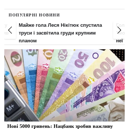
ПОПУЛЯРНІ НОВИНИ
пку
Майже гола Леся Нікітюк спустила
Гола
злив
труси і засвітила груди крупним
"мохн
планом
неї
Нові 5000 гривень: Нацбанк зробив важливу