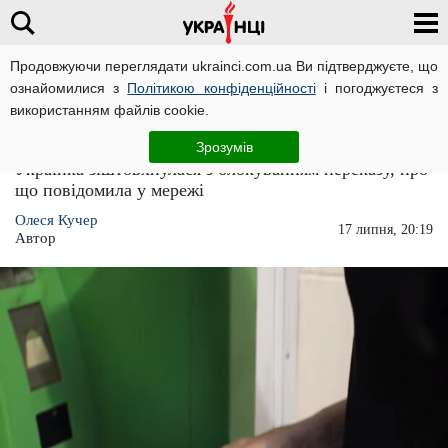
Продовжуючи переглядати ukrainci.com.ua Ви підтверджуєте, що
ознайомилися з
Політикою конфіденційності
і погоджуєтеся з
Головна
Економіка
ЧИТАТЬ НА РУССКОМ
використанням файлів cookie.
Банки стали блокувати перекази заробітчан
Зрозумів
Українка зіштовхнулася з блокуванням переказу, про
що повідомила у мережі
Олеся Кучер
17 липня, 20:19
Автор