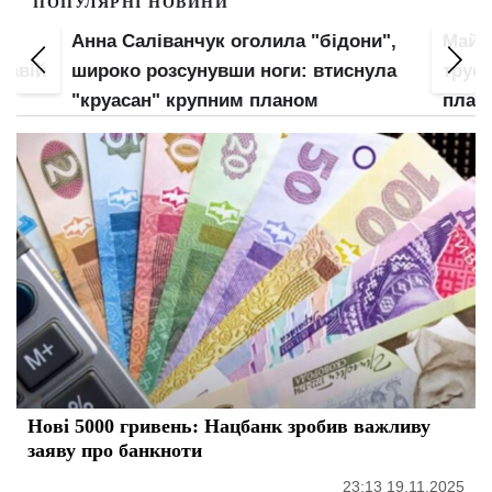
ПОПУЛЯРНІ НОВИНИ
Анна Саліванчук оголила "бідони",
Майж
кавій
широко розсунувши ноги: втиснула
труси
є
"круасан" крупним планом
план
Нові 5000 гривень: Нацбанк зробив важливу
заяву про банкноти
23:13 19.11.2025