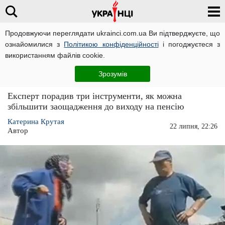
Продовжуючи переглядати ukrainci.com.ua Ви підтверджуєте, що
ознайомилися з
Політикою конфіденційності
і погоджуєтеся з
Головна
Економіка
ЧИТАТЬ НА РУССКОМ
використанням файлів cookie.
Українцям розкрили три способи збільшити
Зрозумів
пенсію
Експерт порадив три інструменти, як можна
збільшити заощадження до виходу на пенсію
Катерина Крутая
22 липня, 22:26
Автор