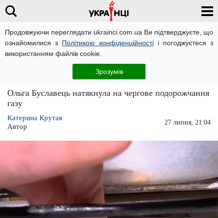
Продовжуючи переглядати ukrainci.com.ua Ви підтверджуєте, що
ознайомилися з
Політикою конфіденційності
і погоджуєтеся з
Головна
Економіка
ЧИТАТЬ НА РУССКОМ
використанням файлів cookie.
Міністр натякнула на чергове подорожчання
Зрозумів
- дуже мало платимо
Ольга Буславець натякнула на чергове подорожчання
газу
Катерина Крутая
27 липня, 21:04
Автор