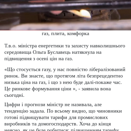
газ, плита, комфорка
Т.в.о. міністра енергетики та захисту навколишнього
середовища Ольга Буславець натякнула на
підвищення з осені цін на газ.
«Що стосується газу, у нас повністю лібералізований
ринок. Ви знаєте, що протягом літа безпрецедентно
низька ціна на газ, і що з нею буде далі-покаже час.
Це ринкове формування ціни », - заявила вона
сьогодні.
Цифри і прогнози міністр не називала, але
тенденцію задала. По всьому видно, що чиновники
готові підвищувати тарифи для промислових
виробників та домогосподарств. Хоча до кінця
неясно, як це буде робитися: підвищенням тарифу