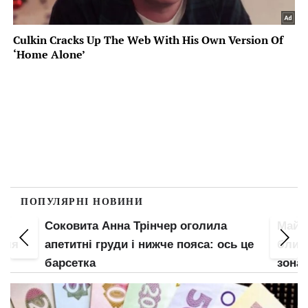
ПОПУЛЯРНІ НОВИНИ
Соковита Анна Трінчер оголила
Майж
 для
апетитні груди і нижче пояса: ось це
блисн
барсетка
зона 