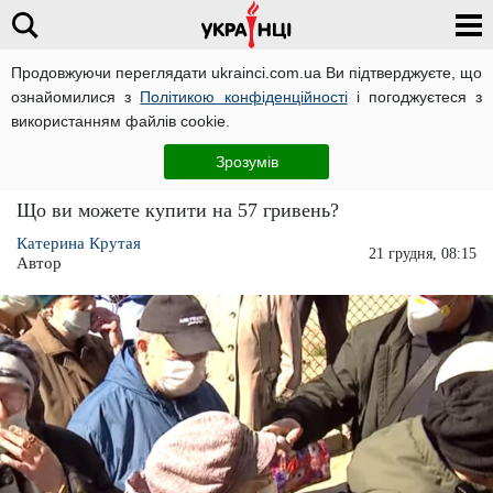
Продовжуючи переглядати ukrainci.com.ua Ви підтверджуєте, що
ознайомилися з
Політикою конфіденційності
і погоджуєтеся з
Головна
Економіка
ЧИТАТЬ НА РУССКОМ
використанням файлів cookie.
В Україні підняли пенсії на 57 гривень:
Зрозумів
депутати вважають, що це досить багато
Що ви можете купити на 57 гривень?
Катерина Крутая
21 грудня, 08:15
Автор