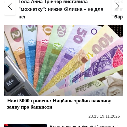
ла
Гола Анна Трінчер виставила
Соко
"мохнатку": нижня білизна – не для
апети
неї
барс
Нові 5000 гривень: Нацбанк зробив важливу
заяву про банкноти
23:13 19.11.2025
Електрокари в Україні "зникнуть":