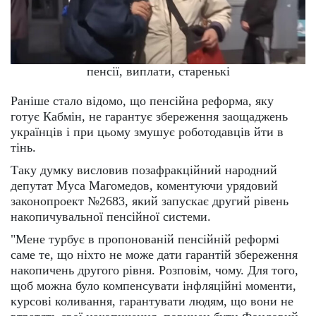
пенсії, виплати, старенькі
Раніше стало відомо, що пенсійна реформа, яку
готує Кабмін, не гарантує збереження заощаджень
українців і при цьому змушує роботодавців йти в
тінь.
Таку думку висловив позафракційний народний
депутат Муса Магомедов, коментуючи урядовий
законопроект №2683, який запускає другий рівень
накопичувальної пенсійної системи.
"Мене турбує в пропонованій пенсійній реформі
саме те, що ніхто не може дати гарантій збереження
накопичень другого рівня. Розповім, чому. Для того,
щоб можна було компенсувати інфляційні моменти,
курсові коливання, гарантувати людям, що вони не