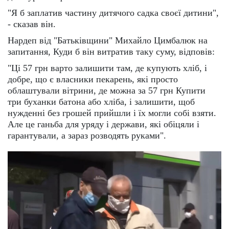
"Я б заплатив частину дитячого садка своєї дитини",
- сказав він.
Нардеп від "Батьківщини" Михайло Цимбалюк на
запитання, Куди б він витратив таку суму, відповів:
"Ці 57 грн варто залишити там, де купують хліб, і
добре, що є власники пекарень, які просто
облаштували вітрини, де можна за 57 грн Купити
три буханки батона або хліба, і залишити, щоб
нужденні без грошей прийшли і їх могли собі взяти.
Але це ганьба для уряду і держави, які обіцяли і
гарантували, а зараз розводять руками".