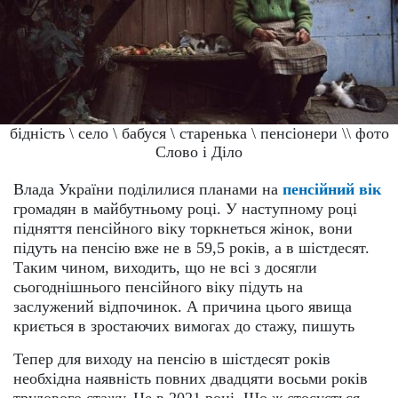
бідність \ село \ бабуся \ старенька \ пенсіонери \\ фото
Слово і Діло
Влада України поділилися планами на
пенсійний вік
громадян в майбутньому році. У наступному році
підняття пенсійного віку торкнеться жінок, вони
підуть на пенсію вже не в 59,5 років, а в шістдесят.
Таким чином, виходить, що не всі з досягли
сьогоднішнього пенсійного віку підуть на
заслужений відпочинок. А причина цього явища
криється в зростаючих вимогах до стажу, пишуть
Тепер для виходу на пенсію в шістдесят років
необхідна наявність повних двадцяти восьми років
трудового стажу. Це в 2021 році. Що ж стосується