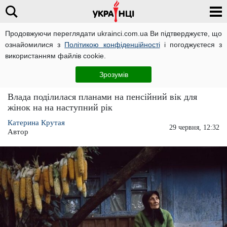
Продовжуючи переглядати ukrainci.com.ua Ви підтверджуєте, що
ознайомилися з
Політикою конфіденційності
і погоджуєтеся з
Головна
Економіка
ЧИТАТЬ НА РУССКОМ
використанням файлів cookie.
Жінкам підвищать пенсійний вік - накинуть
Зрозумів
ще
Влада поділилася планами на пенсійний вік для
жінок на на наступний рік
Катерина Крутая
29 червня, 12:32
Автор