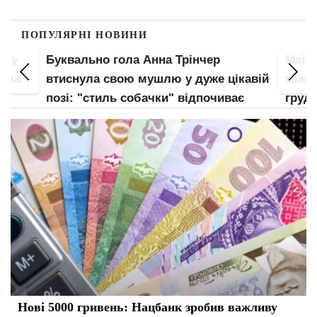
ПОПУЛЯРНІ НОВИНИ
пку
Буквально гола Анна Трінчер
Майже
злив
втиснула свою мушлю у дуже цікавій
між н
позі: "стиль собачки" відпочиває
груди
Нові 5000 гривень: Нацбанк зробив важливу