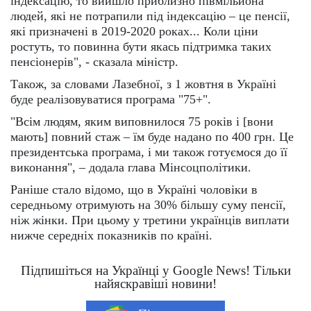
індексацію, то вийшло приблизно півмільйона
людей, які не потрапили під індексацію – це пенсії,
які призначені в 2019-2020 роках... Коли ціни
ростуть, то повинна бути якась підтримка таких
пенсіонерів", - сказала міністр.
Також, за словами Лазебної, з 1 жовтня в Україні
буде реалізовуватися програма "75+".
"Всім людям, яким виповнилося 75 років і [вони
мають] повний стаж – їм буде надано по 400 грн. Це
президентська програма, і ми також готуємося до її
виконання", – додала глава Мінсоцполітики.
Раніше стало відомо, що в Україні чоловіки в
середньому отримують на 30% більшу суму пенсії,
ніж жінки. При цьому у третини українців виплати
нижче середніх показників по країні.
Підпишіться на Українці у Google News! Тільки
найяскравіші новини!