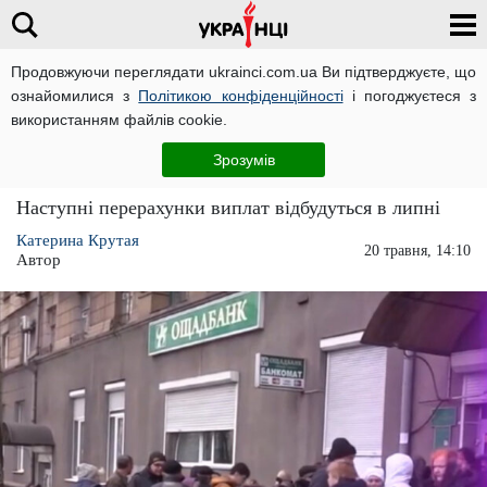
Продовжуючи переглядати ukrainci.com.ua Ви підтверджуєте, що
ознайомилися з
Політикою конфіденційності
і погоджуєтеся з
Головна
Економіка
ЧИТАТЬ НА РУССКОМ
використанням файлів cookie.
Пенсіонерам доплатять 100 гривень з 1
Зрозумів
липня: хто отримає надбавку
Наступні перерахунки виплат відбудуться в липні
Катерина Крутая
20 травня, 14:10
Автор