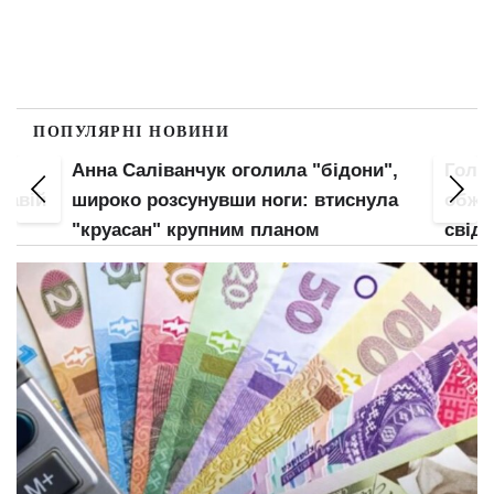
ПОПУЛЯРНІ НОВИНИ
Анна Саліванчук оголила "бідони",
Гола 
кавій
широко розсунувши ноги: втиснула
обжал
є
"круасан" крупним планом
свідо