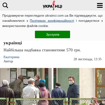
Продовжуючи переглядати ukrainci.com.ua Ви підтверджуєте, що
ознайомилися з
Політикою конфіденційності
і погоджуєтеся з
Головна
Економіка
ЧИТАТЬ НА РУССКОМ
використанням файлів cookie.
За декілька днів в Україні перерахують
Зрозумів
пенсійні виплати: скільки отримуватимуть
українці
Найбільша надбавка становитиме 570 грн.
Екатерина
28 листопада, 13:35
Автор