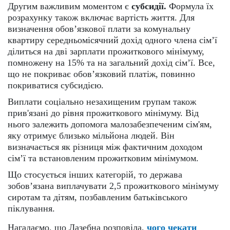
Другим важливим моментом є
субсидії.
Формула їх
розрахунку також включає вартість життя. Для
визначення обов’язкової плати за комунальну
квартиру середньомісячний дохід одного члена сім’ї
ділиться на дві зарплати прожиткового мінімуму,
помножену на 15% та на загальний дохід сім’ї. Все,
що не покриває обов’язковий платіж, повинно
покриватися субсидією.
Виплати соціально незахищеним групам також
прив'язані до рівня прожиткового мінімуму. Від
нього залежить допомога малозабезпеченим сім'ям,
яку отримує близько мільйона людей. Він
визначається як різниця між фактичним доходом
сім’ї та встановленим прожитковим мінімумом.
Що стосується інших категорій, то держава
зобов’язана виплачувати 2,5 прожиткового мінімуму
сиротам та дітям, позбавленим батьківського
піклування.
Нагадаємо, що Лазебна розповіла,
чого чекати