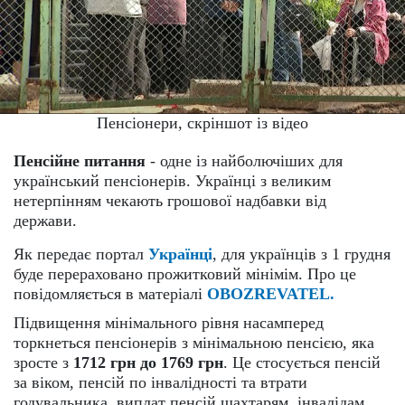
Пенсіонери, скріншот із відео
Пенсійне питання
- одне із найболючіших для
український пенсіонерів. Українці з великим
нетерпінням чекають грошової надбавки від
держави.
Як передає портал
Українці
, для українців з 1 грудня
буде перераховано прожитковий мінімім. Про це
повідомляється в матеріалі
OBOZREVATEL.
Підвищення мінімального рівня насамперед
торкнеться пенсіонерів з мінімальною пенсією, яка
зросте з
1712 грн до 1769 грн
. Це стосується пенсій
за віком, пенсій по інвалідності та втрати
годувальника, виплат пенсій шахтарям, інвалідам