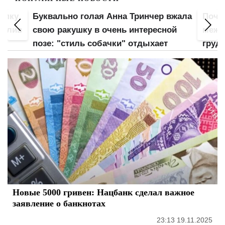
попку
Буквально голая Анна Тринчер вжала
Почт
 слив
свою ракушку в очень интересной
межд
позе: "стиль собачки" отдыхает
груд
Новые 5000 гривен: Нацбанк сделал важное
заявление о банкнотах
23:13 19.11.2025