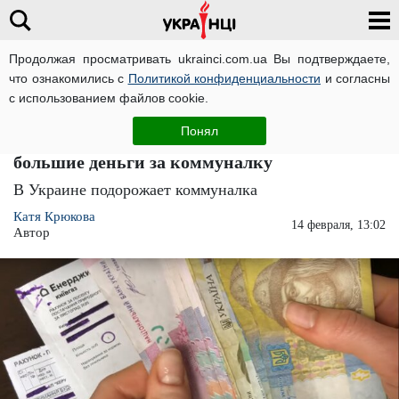
Продолжая просматривать ukrainci.com.ua Вы подтверждаете,
что ознакомились с
Политикой конфиденциальности
и согласны
Главная
Экономика
ЧИТАТИ УКРАЇНСЬКОЮ
с использованием файлов cookie.
Готовьте кошельки и выворачивайте
Понял
карманы: украинцев обязуют платить
большие деньги за коммуналку
В Украине подорожает коммуналка
Катя Крюкова
14 февраля, 13:02
Автор